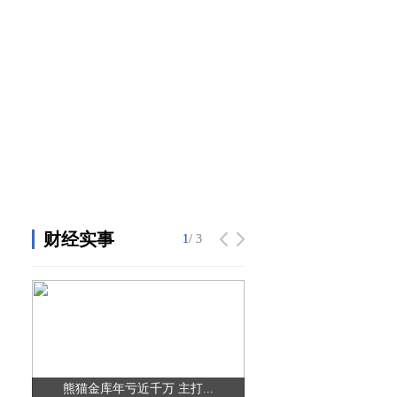
财经实事
1
1
/ 3
/ 3
熊猫金库年亏近千万 主打...
金星啤酒集团等企业排污