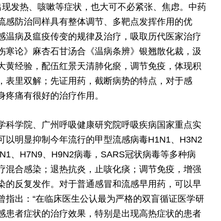
，出现发热、咳嗽等症状，也大可不必紧张、焦虑。中药
流感防治同样具有整体调节、多靶点发挥作用的优
感温病及瘟疫传变的规律及治疗，吸取历代医家治疗
伤寒论》麻杏石甘汤合《温病条辨》银翘散化裁，汲
大黄经验，配伍红景天清肺化瘀，调节免疫，体现积
，表里双解；先证用药，截断病势的特点，对于感
身疼痛有很好的治疗作用。
学科学院、广州呼吸健康研究院呼吸疾病国家重点实
以明显抑制今年流行的甲型流感病毒H1N1、H3N2
1、H7N9、H9N2病毒，SARS冠状病毒等多种病
疗混合感染；退热抗炎，止咳化痰；调节免疫，增强
染的反复发作。对于普通感冒和流感早用药，可以早
曾指出：“在临床医生公认最为严格的双盲循证医学研
感患者症状的治疗效果，特别是出现高热症状的患者