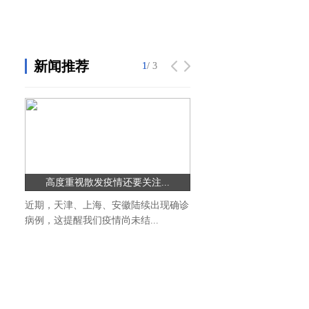
新闻推荐
1
1
/ 3
/ 3
高度重视散发疫情还要关注...
青岛西海岸城市生活节首
近期，天津、上海、安徽陆续出现确诊
这个周末去哪儿嗨?西海岸
病例，这提醒我们疫情尚未结...
卡!2020青岛西海岸城市生活节