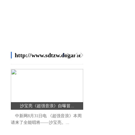
http://www.sdtzw.dogame.com.cn/gushi/
1
1
/ 3
/ 3
沙宝亮《超强音浪》自曝冒...
辛芷蕾《狼殿下》演绎冰
中新网8月31日电 《超强音浪》本周
中新网8月30日电 近日
请来了全能唱将——沙宝亮。...
陆、李沁、辛芷蕾领衔主演的古